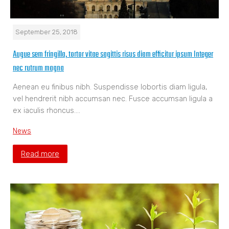
September 25, 2018
Augue sem fringilla, tortor vitae sagittis risus diam efficitur ipsum Integer
nec rutrum magna
Aenean eu finibus nibh. Suspendisse lobortis diam ligula,
vel hendrerit nibh accumsan nec. Fusce accumsan ligula a
ex iaculis rhoncus.…
News
Read more