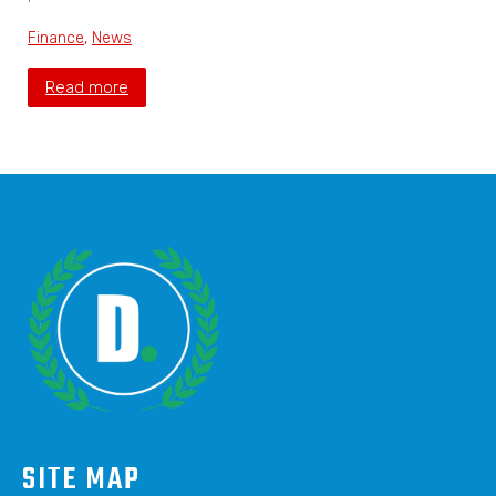
Finance
,
News
Read more
SITE MAP