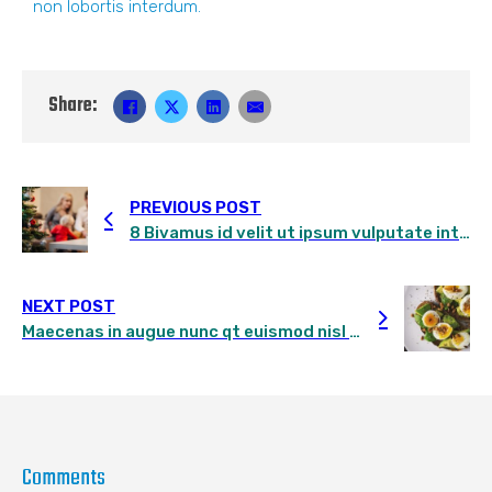
non lobortis interdum.
Share:
PREVIOUS POST
8 Bivamus id velit ut ipsum vulputate interdum sit amet a risus sollicitudin
NEXT POST
Maecenas in augue nunc qt euismod nisl a purus efficitur, posuere bibendum enim congue
Comments