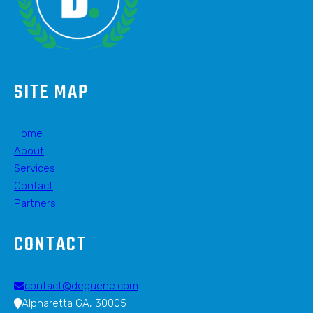
SITE MAP
Home
About
Services
Contact
Partners
CONTACT
contact@deguene.com
Alpharetta GA, 30005