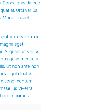
o. Donec gravida nec
quat at. Orci varius
. Morbi laoreet
mentum id viverra id,
, magna eget
or. Aliquam et varius
 tempus quam neque a
lis. Ut non ante non
ta ligula luctus.
ulum condimentum
Phasellus viverra
 libero maximus.