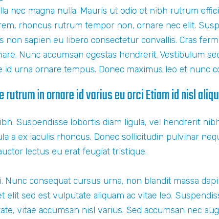
Nulla nec magna nulla. Mauris ut odio et nibh rutrum efficit
rem, rhoncus rutrum tempor non, ornare nec elit. Susp
is non sapien eu libero consectetur convallis. Cras fe
are. Nunc accumsan egestas hendrerit. Vestibulum sed c
e id urna ornare tempus. Donec maximus leo et nunc
 rutrum in ornare id varius eu orci Etiam id nisl aliq
bh. Suspendisse lobortis diam ligula, vel hendrerit ni
 a ex iaculis rhoncus. Donec sollicitudin pulvinar neque
uctor lectus eu erat feugiat tristique.
. Nunc consequat cursus urna, non blandit massa dapi
t elit sed est vulputate aliquam ac vitae leo. Suspend
tate, vitae accumsan nisl varius. Sed accumsan nec aug