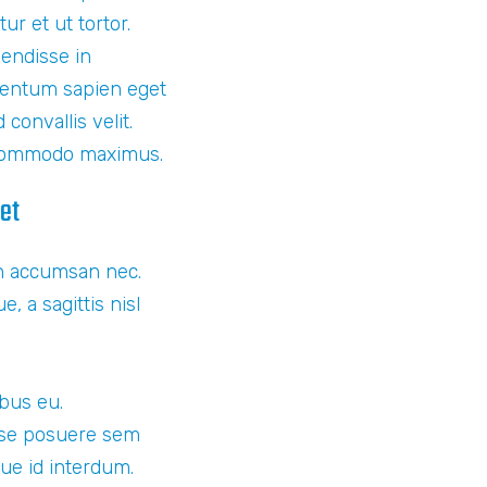
ur et ut tortor.
endisse in
rmentum sapien eget
onvallis velit.
 commodo maximus.
uet
bh accumsan nec.
, a sagittis nisl
bus eu.
isse posuere sem
ue id interdum.