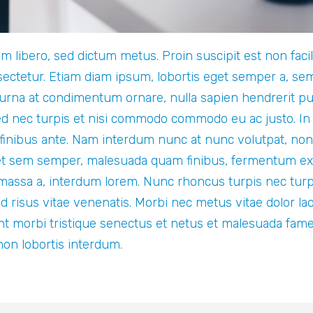
 libero, sed dictum metus. Proin suscipit est non facili
sectetur. Etiam diam ipsum, lobortis eget semper a, sem
rna at condimentum ornare, nulla sapien hendrerit pu
ed nec turpis et nisi commodo commodo eu ac justo. In 
 finibus ante. Nam interdum nunc at nunc volutpat, non
et sem semper, malesuada quam finibus, fermentum ex.
massa a, interdum lorem. Nunc rhoncus turpis nec turpi
nd risus vitae venenatis. Morbi nec metus vitae dolor la
nt morbi tristique senectus et netus et malesuada fame
non lobortis interdum.