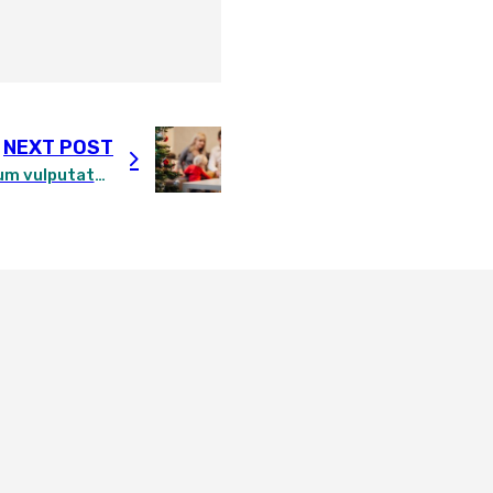
NEXT POST
8 Bivamus id velit ut ipsum vulputate interdum sit amet a risus sollicitudin