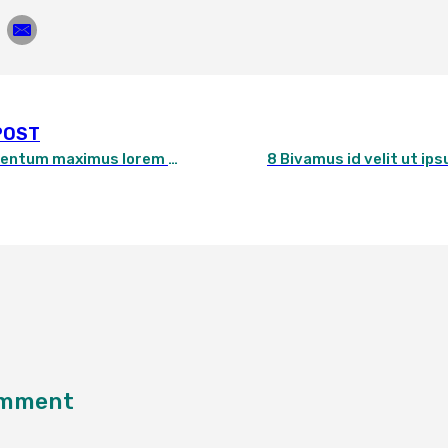
POST
Fusce condimentum maximus lorem rutrum consectetur
comment