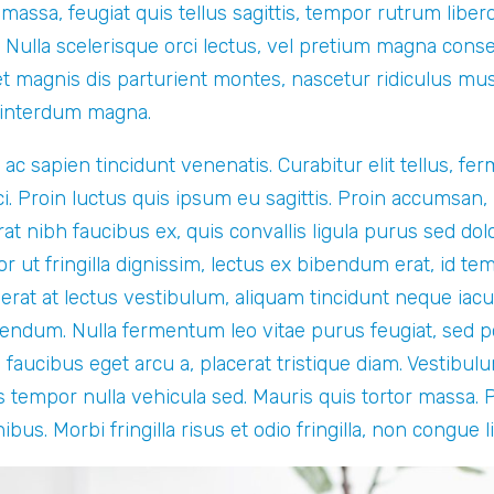
ssa, feugiat quis tellus sagittis, tempor rutrum liber
. Nulla scelerisque orci lectus, vel pretium magna conse
t magnis dis parturient montes, nascetur ridiculus mus
 interdum magna.
ac sapien tincidunt venenatis. Curabitur elit tellus, fer
orci. Proin luctus quis ipsum eu sagittis. Proin accumsan
rat nibh faucibus ex, quis convallis ligula purus sed dol
tor ut fringilla dignissim, lectus ex bibendum erat, id
 erat at lectus vestibulum, aliquam tincidunt neque iacu
ndum. Nulla fermentum leo vitae purus feugiat, sed por
 faucibus eget arcu a, placerat tristique diam. Vestib
tis tempor nulla vehicula sed. Mauris quis tortor massa. 
nibus. Morbi fringilla risus et odio fringilla, non congue