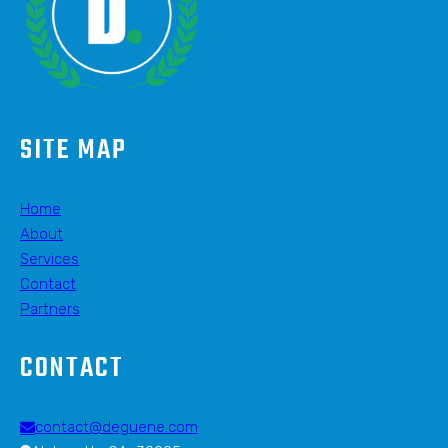
SITE MAP
Home
About
Services
Contact
Partners
CONTACT
contact@deguene.com