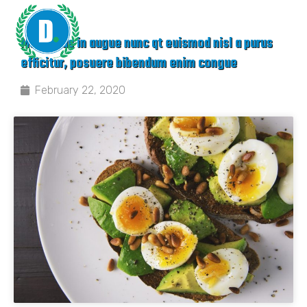
Maecenas in augue nunc qt euismod nisl a purus
efficitur, posuere bibendum enim congue
February 22, 2020