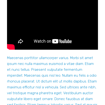
Maecenas porttitor ullamcorper varius. Morbi sit amet
ipsum nec nulla maximus euismod a vitae diam. Etiam
et nunc tellus. Praesent vulputate fermentum
imperdiet. Maecenas quis nisl leo. Nullam eu felis a odio
rhoncus placerat. Ut dictum elit ut mollis dapibus. Etiam
maximus efficitur nisl a vehicula. Sed ultrices ante nibh,
vel tristique magna pharetra eget. Vestibulum auctor
vulputate libero eget ornare. Donec faucibus at diam
sed facilisis. Etiam tempus lobortis varius. Sed at mauris