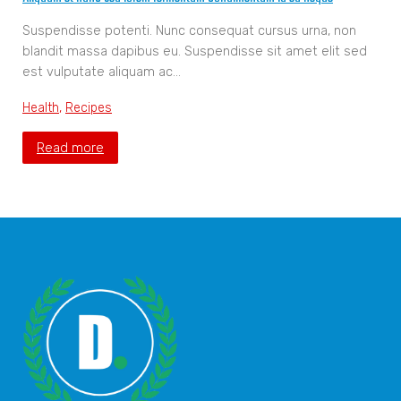
Suspendisse potenti. Nunc consequat cursus urna, non
blandit massa dapibus eu. Suspendisse sit amet elit sed
est vulputate aliquam ac…
Health
,
Recipes
Read more