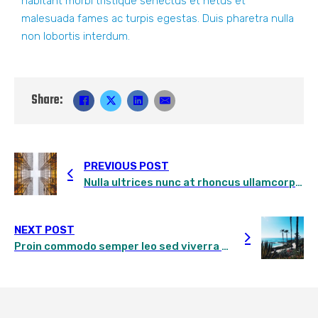
habitant morbi tristique senectus et netus et
malesuada fames ac turpis egestas. Duis pharetra nulla
non lobortis interdum.
Share:
PREVIOUS POST
Nulla ultrices nunc at rhoncus ullamcorper turpis massa mattis
NEXT POST
Proin commodo semper leo sed viverra nisi tristique at proin consequat sit amet arcu sit amet dictum