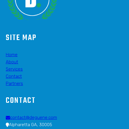
SITE MAP
Home
About
Services
Contact
Partners
CONTACT
contact@deguene.com
Alpharetta GA, 30005