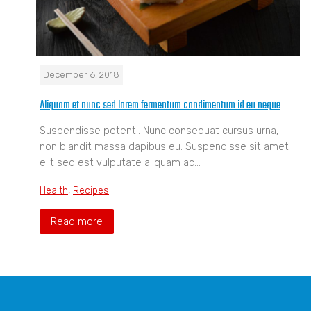
December 6, 2018
Aliquam et nunc sed lorem fermentum condimentum id eu neque
Suspendisse potenti. Nunc consequat cursus urna,
non blandit massa dapibus eu. Suspendisse sit amet
elit sed est vulputate aliquam ac…
Health
,
Recipes
Read more